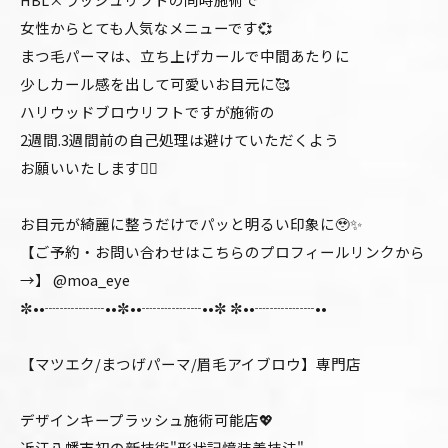
女性からとても人気なメニューです💞
まつ毛パーマは、立ち上げカールで中間あたりに
少しカール感を出して可愛いお目元に🥰
ハリウッドブロウリフトですが施術の
2週間.3週間前の自己処理は避けていただくよう
お願いいたします🙇‍♂️
お目元が綺麗に整うだけでパッと明るい印象に🥹✨
【ご予約・お問い合わせはこちらのプロフィールリンクから
→】 @moa_eye
✼••┈┈┈┈••✼••┈┈┈┈••✼ ✼••┈┈┈┈••
【マツエク/まつげパーマ/眉毛アイブロウ】専門店
デザインキープラッシュ施術可能店💖
近江八幡市初の新技術"形状記憶装着技法"