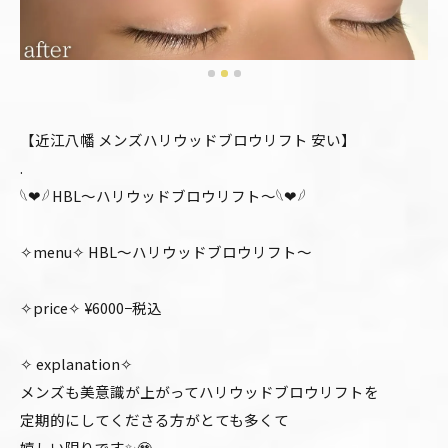
【近江八幡 メンズハリウッドブロウリフト 安い】
.
𓆩❤︎𓆪 HBL〜ハリウッドブロウリフト〜𓆩❤︎𓆪
✧menu✧ HBL〜ハリウッドブロウリフト〜
✧price✧ ¥6000−税込
✧ explanation✧
メンズも美意識が上がってハリウッドブロウリフトを
定期的にしてくださる方がとても多くて
嬉しい限りです✨🥹