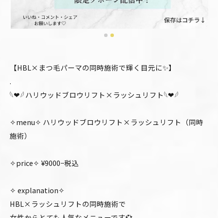
【HBL×まつ毛パーマの同時施術で輝く目元に✨】
.
𓆩❤︎𓆪 ハリウッドブロウリフト×ラッシュリフト𓆩❤︎𓆪
✧menu✧ ハリウッドブロウリフト×ラッシュリフト（同時
施術）
✧price✧ ¥9000−税込
✧ explanation✧
HBL×ラッシュリフトの同時施術で
女性からとても人気なメニューです💞