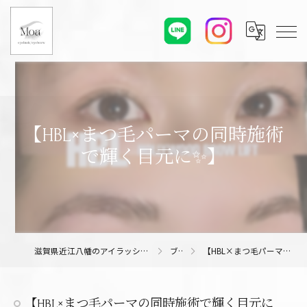
【HBL×まつ毛パーマの同時施術
で輝く目元に✨】
滋賀県近江八幡のアイラッシュサロンならMoa eyelash/eyebrow
ブログ
【HBL×まつ毛パーマの同時施術で輝く目元に✨】
【HBL×まつ毛パーマの同時施術で輝く目元に