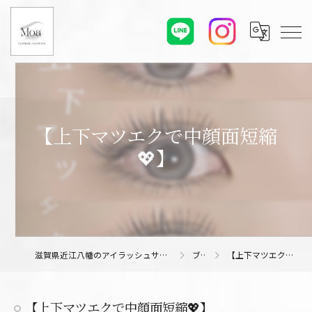
【上下マツエクで中顔面短縮
💖】
滋賀県近江八幡のアイラッシュサロンならMoa eyelash/eyebrow
ブログ
【上下マツエクで中顔面短縮💖】
【上下マツエクで中顔面短縮💖】