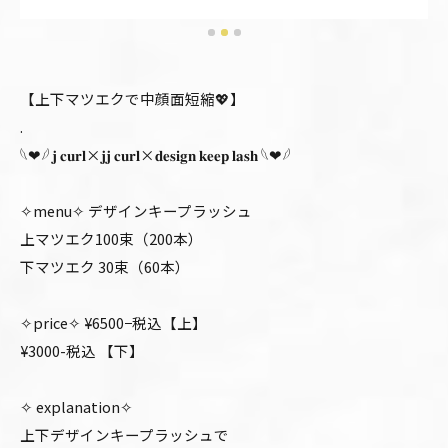
【上下マツエクで中顔面短縮💖】
.
𓆩❤︎𓆪 𝐣 𝐜𝐮𝐫𝐥×𝐣𝐣 𝐜𝐮𝐫𝐥×𝐝𝐞𝐬𝐢𝐠𝐧 𝐤𝐞𝐞𝐩 𝐥𝐚𝐬𝐡 𓆩❤︎𓆪
✧menu✧ デザインキープラッシュ
上マツエク100束（200本）
下マツエク 30束（60本）
✧price✧ ¥6500−税込【上】
¥3000-税込 【下】
✧ explanation✧
上下デザインキープラッシュで