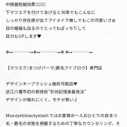
中顔面短縮効果🧚🏻‍♂️✨
下マツエクを付けてあげると30束でもこんなに
しっかり存在感が出てアイメイク無しでもこの可愛いさ🎀
目の縦幅も出るのでとってもぱっちりして
目力もUPします♥️
✼••┈┈┈┈••✼••┈┈┈┈••✼ ✼••┈┈┈┈••
【マツエク/まつげパーマ/眉毛アイブロウ】専門店
デザインキープラッシュ施術可能店💖
近江八幡市初の新技術"形状記憶装着技法"
デザインが崩れにくく、モチが良い♪
Moa eyeblow/eyelash ではお客様お一人おひとりの自まつ
毛・眉毛の状態を把握するための丁寧なカウンセリング、そ