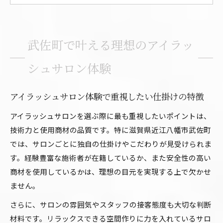
リラックスできるアイラッシュサロン探しのコ
ツ
アイラッシュサロンの仕掛けがもたらす目元の
武佐町で叶える理想のアイラッ
変化
マツパ近江八幡とアイラッシュサロンの魅力比
シュサロン体験
較
仕掛けに注目したアイラッシュサロン選び徹底解説
アイラッシュサロン体験で重視したい仕掛けの特徴
アイラッシュサロンの仕掛けが選ばれる理由を
アイラッシュサロンを選ぶ際に最も重視したいポイントは、
解説
技術力と使用商材の品質です。特に滋賀県近江八幡市武佐町
ボリュームラッシュと仕掛けの違いに注目した
では、サロンごとに独自の仕掛けやこだわりが見受けられま
比較
す。経験豊富な施術者が在籍しているか、また安全性の高い
商材を使用しているかは、理想の目元を実現する上で欠かせ
マツエク近江八幡で選ばれるサロンの特徴を紹
ません。
介
サロン独自の仕掛けで得られる仕上がりの魅力
さらに、サロンの雰囲気やスタッフの接客態度も大切な判断
材料です。リラックスできる空間作りに力を入れているサロ
マツパ近江八幡の人気仕掛けとアイラッシュサ