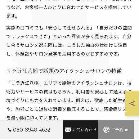
うなど、お客様一人ひとりに合わせたサービスを提供してい
ます。
実際の口コミでも「安心して任せられる」「自分だけの空間
でリラックスできた」といった評価が多く見られます。自分
に合うサロンを選ぶ際には、こうした独自の仕掛けに注目
し、体験談やサロン見学を活用するのがおすすめです。
リラ近江八幡で話題のアイラッシュサロンの特徴
「リラ近江八幡」エリアで話題のアイラッシュサロンは、技
術力やサービスの質はもちろん、利用者が安心して通える環
境づくりにも力を入れています。例えば、徹底した衛生管理
や、施術ごとに道具の消毒を徹底することで、感染症リスク
を最小限に抑えています。
また、カウンセリング時には目元の状態や希望を丁寧にヒア
080-8940-4632
お問い合わせ
ご予約
リングし、最適なデザインや施術方法を提案する仕掛けが特