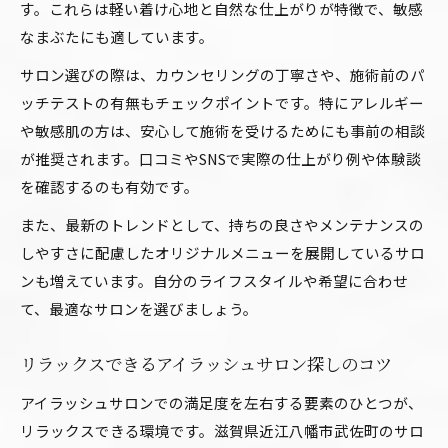
す。これらは軽い着け心地と自然な仕上がりが特徴で、敏感
マツパ近江八幡で人気の施術とアイラッシュサ
なまぶたにも適しています。
ロン比較
サロン選びの際は、カウンセリングの丁寧さや、施術前のパ
フラットラッシュの特徴を活かしたサロンの仕
ッチテストの有無もチェックポイントです。特にアレルギー
掛け
や敏感肌の方は、安心して施術を受けるためにも事前の相談
自まつ毛の状態に適したアイラッシュサロンの
が推奨されます。口コミやSNSで実際の仕上がり例や体験談
選び方
を確認するのも有効です。
話題の武佐町エリアでアイラッシュサロン比較
また、最新のトレンドとして、持ちの良さやメンテナンスの
アイラッシュサロンの仕掛けで比較するポイン
しやすさに配慮したオリジナルメニューを展開しているサロ
ト解説
ンも増えています。自分のライフスタイルや希望に合わせ
マツエク近江八幡とマツパのサロン比較方法
て、最適なサロンを選びましょう。
独自の仕掛けが魅力のアイラッシュサロン特集
リラックスできるアイラッシュサロン探しのコツ
リラ近江八幡で話題のアイラッシュサロンの特
徴
アイラッシュサロンでの満足度を左右する要素のひとつが、
仕掛けに注目したアイラッシュサロン選びの極
リラックスできる環境です。滋賀県近江八幡市武佐町のサロ