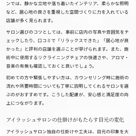
意
ンでは、静かな立地や落ち着いたインテリア、柔らかな照明
など、居心地の良さを重視した空間づくりに力を入れている
あなたに最適なアイラッシュサロンを見つける方法
店舗が多く見られます。
アイラッシュサロン選びで後悔しないための秘
訣
サロン選びのコツとしては、事前に店内の写真や雰囲気をチ
仕掛けと自分の希望を叶えるサロンの探し方
ェックしたり、口コミで「リラックスできた」「居心地が良
かった」と評判の店舗を選ぶことが挙げられます。また、施
マツエク近江八幡で理想の仕上がりを叶える方
術中に使用するリクライニングチェアの快適さや、アロマ・
法
音楽の有無も確認しておくと良いでしょう。
口コミから選ぶアイラッシュサロンのポイント
初めての方や緊張しやすい方は、カウンセリング時に施術の
リラ近江八幡で自分に合うアイラッシュサロン
流れや所要時間についても丁寧に説明してくれるサロンを選
発見術
ぶのがおすすめです。こうした配慮が、安心感と満足度の向
上につながります。
アイラッシュサロンの仕掛けがもたらす目元の変化
アイラッシュサロン独自の仕掛けや工夫は、目元の印象を大