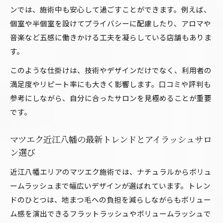
ンでは、施術中も安心して過ごすことができます。例えば、
ロン選び
個室や半個室を設けてプライバシーに配慮したり、アロマや
自分に合う仕掛けを見極めるポイント紹介
音楽など五感に働きかける工夫を凝らしている店舗もありま
アイラッシュサロン仕掛け選びで大切な見極め
す。
方
このような仕掛けは、技術やデザインだけでなく、利用者の
目元の形状から考えるアイラッシュサロンの仕
満足度やリピート率にも大きく影響します。口コミや評判も
掛け
参考にしながら、自分に合ったサロンを見極めることが重要
マツエク近江八幡で自分に合う仕掛けの選択基
です。
準
ボリュームラッシュとフラットラッシュの違い
マツエク近江八幡の最新トレンドとアイラッシュサロ
解説
ン選び
リラ近江八幡で注目の仕掛けをどう選ぶか
近江八幡エリアのマツエク施術では、ナチュラルからボリュ
施術方法で選ぶアイラッシュサロンの魅力とは
ームラッシュまで幅広いデザインが選ばれています。トレン
アイラッシュサロンの施術方法による仕上がり
ドのひとつは、地まつ毛への負担を減らしながらもボリュー
の違い
ム感を演出できるフラットラッシュやボリュームラッシュで
ボリュームラッシュ300本の施術時間と体験談