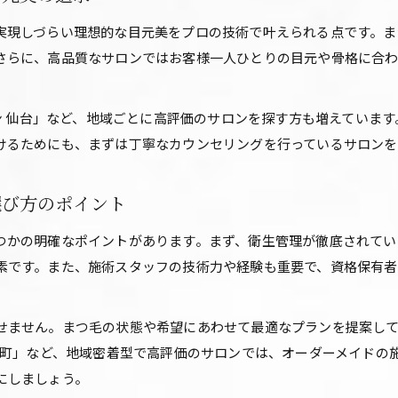
口コミから読み解くアイラッシュサロンの実力
実現しづらい理想的な目元美をプロの技術で叶えられる点です。ま
自分に合うアイラッシュサロンの探し方ガイド
さらに、高品質なサロンではお客様一人ひとりの目元や骨格に合
高品質施術が人気のアイラッシュサロン事情
アイラッシュサロンの高品質施術が支持される理由
ロン 仙台」など、地域ごとに高評価のサロンを探す方も増えていま
LEDマツエクなど最新施術のアイラッシュサロン事情
けるためにも、まずは丁寧なカウンセリングを行っているサロンを
アイラッシュサロンで受けられる高評価メニュー例
高品質なアイラッシュサロンが選ばれるポイント
選び方のポイント
まつ毛サロンで満足度が高い施術の特徴とは
つかの明確なポイントがあります。まず、衛生管理が徹底されてい
自分に合うアイラッシュサロンの見極め方
素です。また、施術スタッフの技術力や経験も重要で、資格保有
アイラッシュサロンのカウンセリングで確認すべき点
まつ毛の悩みに寄り添うアイラッシュサロン選び
せません。まつ毛の状態や希望にあわせて最適なプランを提案し
アイラッシュサロンで希望を叶えるための相談術
 長町」など、地域密着型で高評価のサロンでは、オーダーメイドの
理想の仕上がりを実現するアイラッシュサロン比較
にしましょう。
口コミを活用したアイラッシュサロン見極め方法