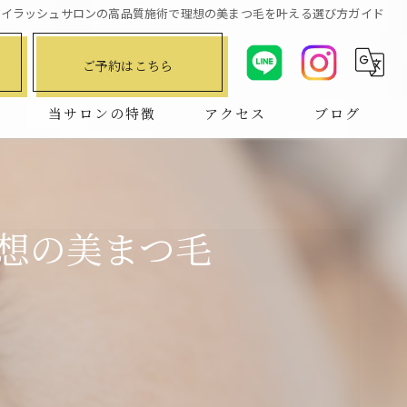
アイラッシュサロンの高品質施術で理想の美まつ毛を叶える選び方ガイド
ご予約はこちら
問
当サロンの特徴
アクセス
ブログ
デザインキープラッシュ
コラム
ハリウッドブロウリフト
想の美まつ毛
マツエク
まつ毛パーマ
パリジェンヌ