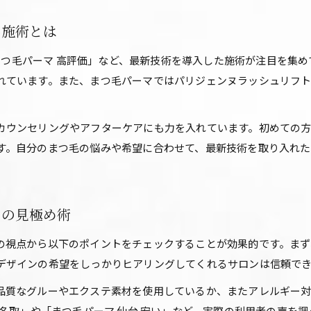
自然で美しいまつ毛を叶える技術の魅力
い施術とは
アイラッシュサロンの繊細な技術が生む自然な仕上がり
 まつ毛パーマ 高評価」など、最新技術を導入した施術が注目を集
パリジェンヌとまつ毛パーマの違いをアイラッシュサロンで
れています。また、まつ毛パーマではパリジェンヌラッシュリフ
高品質アイラッシュサロンが持つ技術力の秘密
美しさが続くアイラッシュサロンの施術ポイント
カウンセリングやアフターケアにも力を入れています。初めての
アイラッシュサロンで叶えるナチュラルなまつ毛美
す。自分のまつ毛の悩みや希望に合わせて、最新技術を取り入れ
満足度を高めるアイラッシュサロン活用法
アイラッシュサロン通いを充実させる活用ポイント
高評価アイラッシュサロンで満足度を上げる方法
ンの見極め術
アイラッシュサロンで理想のまつ毛を維持するコツ
の視点から以下のポイントをチェックすることが効果的です。まず
アイラッシュサロン選びで後悔しないための工夫
デザインの希望をしっかりヒアリングしてくれるサロンは信頼で
まつ毛ケアとアイラッシュサロンの組み合わせ術
品質なグルーやエクステ素材を使用しているか、またアレルギー
 名取」や「まつ毛パーマ 仙台 安い」など、実際の利用者の声を