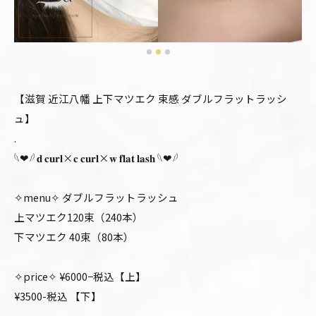
【滋賀 近江八幡 上下マツエク 束感 ダブルフラットラッシ
ュ】
.
𓆩❤︎𓆪 𝐝 𝐜𝐮𝐫𝐥×𝐜 𝐜𝐮𝐫𝐥×𝐰 𝐟𝐥𝐚𝐭 𝐥𝐚𝐬𝐡 𓆩❤︎𓆪
✧menu✧ ダブルフラットラッシュ
上マツエク120束（240本）
下マツエク 40束（80本）
✧price✧ ¥6000−税込【上】
¥3500-税込 【下】