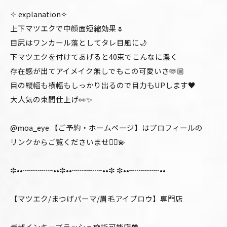
✧ explanation✧
上下マツエクで中顔面短縮効果🌷
目尻はワンカール落としてタレ目風に🌙
下マツエクを付けてあげると40束でこんなに濃く
存在感が出てアイメイク無しでもこの可愛いさ🫶🏼
目の縦幅も横幅もしっかり出るので目力もUPします♥️
大人気の束間仕上げ👀✨
@moa_eye 【ご予約・ホームページ】はプロフィールの
リンクからご覧くださいませ🙂‍↕️💫
✼••┈┈┈┈••✼••┈┈┈┈••✼ ✼••┈┈┈┈••
【マツエク/まつげパーマ/眉毛アイブロウ】専門店
デザインキープラッシュ施術可能店💖