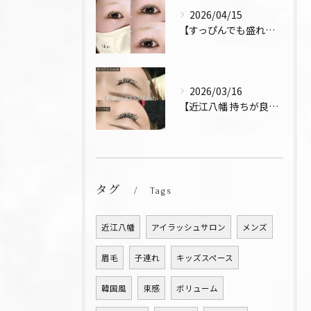
2026/04/15
【すっぴんでも盛れるまつ毛 まつパ 近江八幡 上下パーマ】
2026/03/16
【近江八幡 持ちが良い お得 マツエク リペア デザインキー...
タグ
Tags
近江八幡
アイラッシュサロン
メンズ
眉毛
子連れ
キッズスペース
韓国風
束感
ボリューム