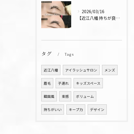
2026/03/16
【近江八幡 持ちが良い お得 マツエク リペア デザインキー...
タグ
Tags
近江八幡
アイラッシュサロン
メンズ
眉毛
子連れ
キッズスペース
韓国風
束感
ボリューム
持ちがいい
キープ力
デザイン