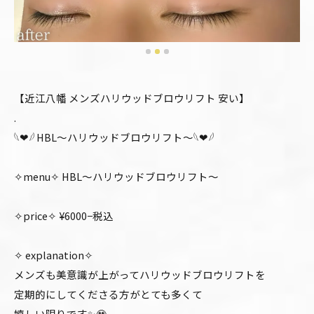
【近江八幡 メンズハリウッドブロウリフト 安い】
.
𓆩❤︎𓆪 HBL〜ハリウッドブロウリフト〜𓆩❤︎𓆪
✧menu✧ HBL〜ハリウッドブロウリフト〜
✧price✧ ¥6000−税込
✧ explanation✧
メンズも美意識が上がってハリウッドブロウリフトを
定期的にしてくださる方がとても多くて
嬉しい限りです✨🥹