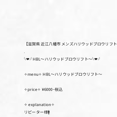
【滋賀県 近江八幡市 メンズハリウッドブロウリフ
.
𓆩❤︎𓆪 HBL〜ハリウッドブロウリフト〜𓆩❤︎𓆪
✧menu✧ HBL〜ハリウッドブロウリフト〜
✧price✧ ¥6000−税込
✧ explanation✧
リピーター様🚹