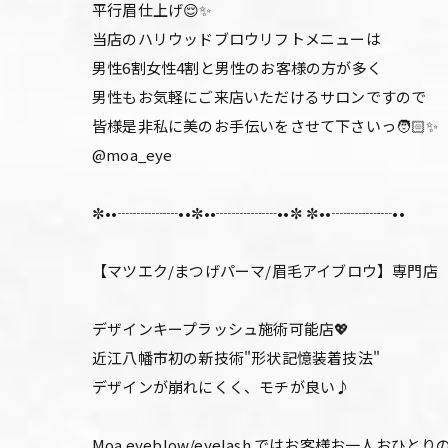
平行眉仕上げ😌✨
当店のハリウッドブロウリフトメニューは
男性6割女性4割と男性のお客様の方が多く
男性もお気軽にご来店いただけるサロンですので
皆様是非私に美のお手伝いをさせて下さいっ🧑🏻✨
@moa_eye
✼••┈┈┈┈••✼••┈┈┈┈••✼ ✼••┈┈┈┈••
【マツエク/まつげパーマ/眉毛アイブロウ】専門店
デザインキープラッシュ施術可能店💖
近江八幡市初の新技術"形状記憶装着技法"
デザインが崩れにくく、モチが良い♪
Moa eyeblow/eyelash ではお客様お