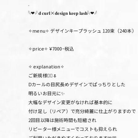
.
𓆩❤︎𓆪 𝐝 𝐜𝐮𝐫𝐥×𝐝𝐞𝐬𝐢𝐠𝐧 𝐤𝐞𝐞𝐩 𝐥𝐚𝐬𝐡𓆩❤︎𓆪
✧menu✧ デザインキープラッシュ 120束（240本）
✧price✧ ¥7000−税込
✧ explanation✧
ご新規様🙂‍↕️🌷
Dカールの目尻長めデザインでぱっちりとした
明るいお目元に✨
大幅なデザイン変更がなければ基本的に
付け足し（リペア）で充分綺麗に仕上がりますので
2回目以降は施術時間も短縮され
リピーター様メニューでコストも抑えられ
ご利用いただきやすくなっております🫶🏼