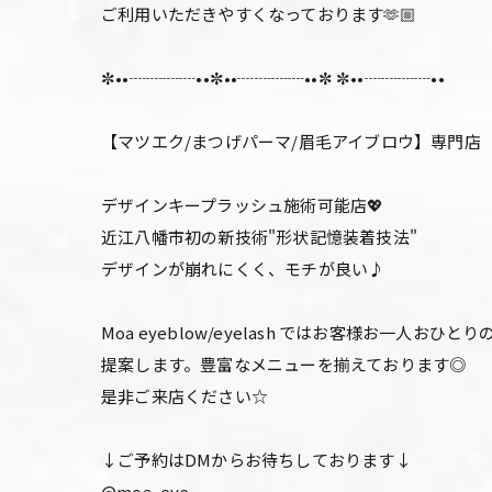
ご利用いただきやすくなっております🫶🏼
✼••┈┈┈┈••✼••┈┈┈┈••✼ ✼••┈┈┈┈••
【マツエク/まつげパーマ/眉毛アイブロウ】専門店
デザインキープラッシュ施術可能店💖
近江八幡市初の新技術"形状記憶装着技法"
デザインが崩れにくく、モチが良い♪
Moa eyeblow/eyelash ではお客様お
提案します。豊富なメニューを揃えております◎
是非ご来店ください☆
↓ご予約はDMからお待ちしております↓
@moa_eye