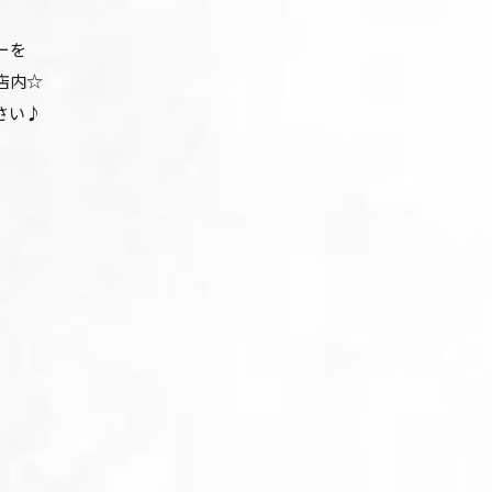
ーを
店内☆
さい♪