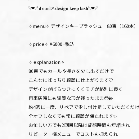
𓆩❤︎𓆪 𝐝 𝐜𝐮𝐫𝐥×𝐝𝐞𝐬𝐢𝐠𝐧 𝐤𝐞𝐞𝐩 𝐥𝐚𝐬𝐡𓆩❤︎𓆪
✧menu✧ デザインキープラッシュ 80束（160本）
✧price✧ ¥6000−税込
✧ explanation✧
80束でもカールや長さを少し出すだけで
こんなにばっちり綺麗に仕上がります🤍
デザインがばらつきにくくモチが格別に良く
再来店時にも綺麗な形が残ったまま🥹💫
約4週に一度、リペアで少し付け足していただくだ
全オフしなくても常に綺麗が保たれます✨
お忙しい方でも2回目以降は施術時間も短縮され
リピーター様メニューでコストも抑えられ