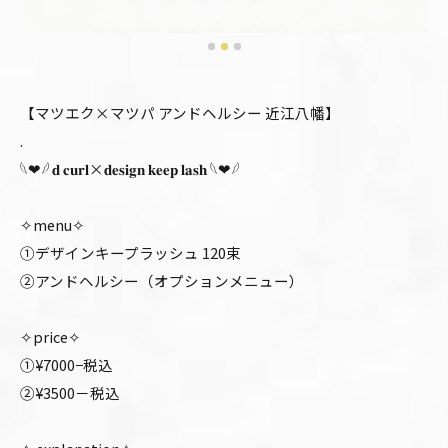
【マツエク×マツパ アンドヘルシー 近江八幡】
.
𓆩❤︎𓆪 𝐝 𝐜𝐮𝐫𝐥×𝐝𝐞𝐬𝐢𝐠𝐧 𝐤𝐞𝐞𝐩 𝐥𝐚𝐬𝐡 𓆩❤︎𓆪
✧menu✧
①デザインキープラッシュ 120束
②アンドヘルシー（オプションメニュー）
✧price✧
①¥7000−税込
②¥3500－税込