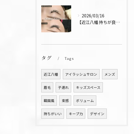
2026/03/16
【近江八幡 持ちが良い お得 マツエク リペア デザインキー...
タグ
Tags
近江八幡
アイラッシュサロン
メンズ
眉毛
子連れ
キッズスペース
韓国風
束感
ボリューム
持ちがいい
キープ力
デザイン