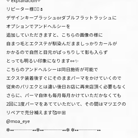
✧ explanation✧
リピーター様🙂‍↕️🌷
デザインキープラッシュorダブルフラットラッシュに
オプションでアンドヘルシーを
追加していただきますと、こちらの画像の様に
自まつ毛とエクステが馴染んだまましっかりカールが
かかるので自然と目元がぱっちりして影も入らず
とっても明るい印象になります👀✨
こちらのアンドヘルシーは同日施術が可能で
エクステ装着後すぐにそのままパーマをかけていくので
従来のパリエクとは違い後日お店に再来店頂く必要もなく
さらに、パーマ自体も毎月毎月かけていただかなくても
2回に1度パーマをあてていただいて、その間はマツエクの
リペアで充分補えます🥰🫶🏼
@moa_eye
✼••┈┈┈┈••✼••┈┈┈┈••✼ ✼••┈┈┈┈••