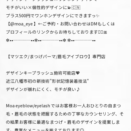
モチがいい×個性的デザインに💫🇨🇳
プラス500円でワンホンデザインにできますっ✨
【@moa_eye 】←ご予約・お問い合わせはDMもしくは
プロフィールのリンクからお待ちしております🙂‍↕️🎀
✼••┈┈┈┈••✼••┈┈┈┈••✼ ✼••┈┈┈┈••
【マツエク/まつげパーマ/眉毛アイブロウ】専門店
デザインキープラッシュ施術可能店💖
近江八幡市初の新技術"形状記憶装着技法"
デザインが崩れにくく、モチが良い♪
Moa eyeblow/eyelash ではお客様お一人おひとりの自まつ
毛・眉毛の状態を把握するための丁寧なカウンセリング、そ
の結果お客様に最適なまつげ・眉毛のデザインを提案しま
す。豊富なメニューを揃えております◎