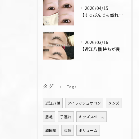
2026/04/15
【すっぴんでも盛れるまつ毛 まつパ 近江八幡 上下パーマ】
2026/03/16
【近江八幡 持ちが良い お得 マツエク リペア デザインキー...
タグ
Tags
近江八幡
アイラッシュサロン
メンズ
眉毛
子連れ
キッズスペース
韓国風
束感
ボリューム