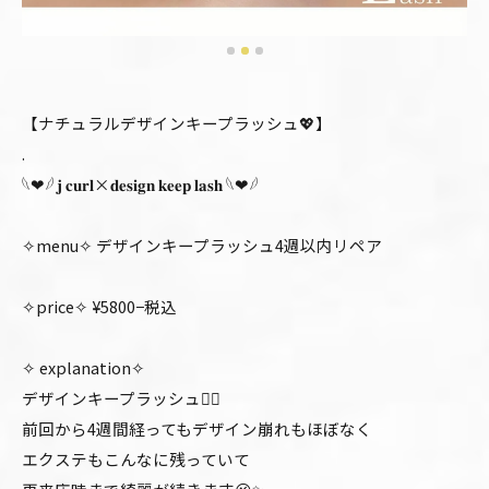
【ナチュラルデザインキープラッシュ💖】
.
𓆩❤︎𓆪 𝐣 𝐜𝐮𝐫𝐥×𝐝𝐞𝐬𝐢𝐠𝐧 𝐤𝐞𝐞𝐩 𝐥𝐚𝐬𝐡 𓆩❤︎𓆪
✧menu✧ デザインキープラッシュ4週以内リペア
✧price✧ ¥5800−税込
✧ explanation✧
デザインキープラッシュ❤️‍🔥
前回から4週間経ってもデザイン崩れもほぼなく
エクステもこんなに残っていて