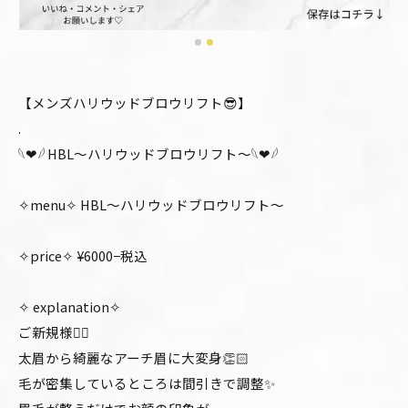
【メンズハリウッドブロウリフト😎】
.
𓆩❤︎𓆪 HBL〜ハリウッドブロウリフト〜𓆩❤︎𓆪
✧menu✧ HBL〜ハリウッドブロウリフト〜
✧price✧ ¥6000−税込
✧ explanation✧
ご新規様🙂‍↕️
太眉から綺麗なアーチ眉に大変身👏🏻
毛が密集しているところは間引きで調整✨