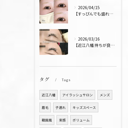
2026/04/15
【すっぴんでも盛れるまつ毛 まつパ 近江八幡 上下パーマ】
2026/03/16
【近江八幡 持ちが良い お得 マツエク リペア デザインキー...
タグ
Tags
近江八幡
アイラッシュサロン
メンズ
眉毛
子連れ
キッズスペース
韓国風
束感
ボリューム