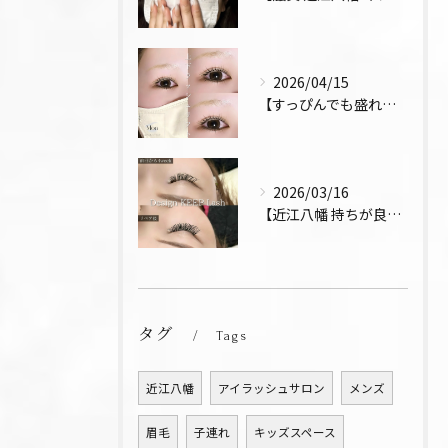
2026/04/15
【すっぴんでも盛れるまつ毛 まつパ 近江八幡 上下パーマ】
2026/03/16
【近江八幡 持ちが良い お得 マツエク リペア デザインキー...
タグ
Tags
近江八幡
アイラッシュサロン
メンズ
眉毛
子連れ
キッズスペース