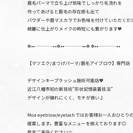
眉毛パーマで立ち上げ気味でしっかり毛流れを
作ってあげると眉毛の存在感も出て
パウダーや眉マスカラでお色味を付けていただくだ
綺麗に仕上がりメイクの時短にも繋がります🧡
✼••┈┈┈┈••✼••┈┈┈┈••✼ ✼••┈┈┈┈••
【マツエク/まつげパーマ/眉毛アイブロウ】専門店
デザインキープラッシュ施術可能店💖
近江八幡市初の新技術"形状記憶装着技法"
デザインが崩れにくく、モチが良い♪
Moa eyeblow/eyelash ではお客様お
提案します。豊富なメニューを揃えております◎
是非ご来店ください☆