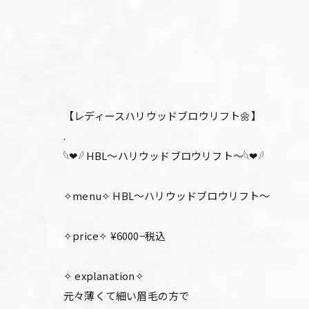
【レディースハリウッドブロウリフト🌼】
.
𓆩❤︎𓆪 HBL〜ハリウッドブロウリフト〜𓆩❤︎𓆪
✧menu✧ HBL〜ハリウッドブロウリフト〜
✧price✧ ¥6000−税込
✧ explanation✧
元々薄くて細い眉毛の方で