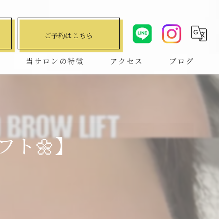
ご予約はこちら
問
当サロンの特徴
アクセス
ブログ
デザインキープラッシュ
コラム
ハリウッドブロウリフト
マツエク
フト🌼】
まつ毛パーマ
パリジェンヌ