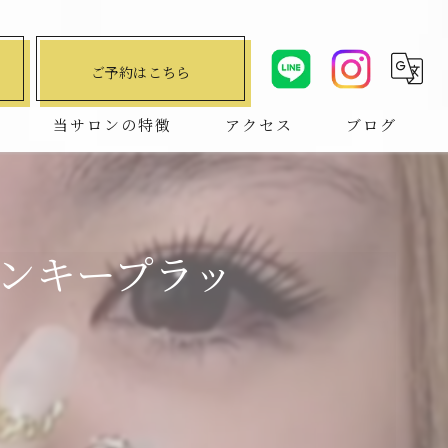
ご予約はこちら
問
当サロンの特徴
アクセス
ブログ
デザインキープラッシュ
コラム
ハリウッドブロウリフト
インキープラッ
マツエク
まつ毛パーマ
パリジェンヌ