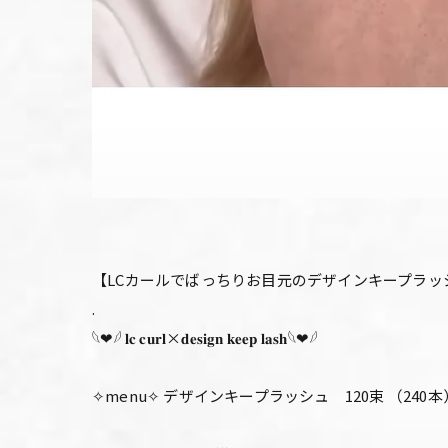
【LCカールでばっちりお目元のデザインキープラッシ
.
𓆩❤︎𓆪 𝐥𝐜 𝐜𝐮𝐫𝐥×𝐝𝐞𝐬𝐢𝐠𝐧 𝐤𝐞𝐞𝐩 𝐥𝐚𝐬𝐡𓆩❤︎𓆪
✧menu✧ デザインキープラッシュ 120束 （240本