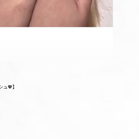
ュ💖】
）