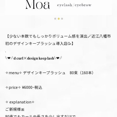
【少ない本数でもしっかりボリューム感を演出🪄近江八幡市
初のデザインキープラッシュ導入店🥳】
.
𓆩❤︎𓆪 𝐝 𝐜𝐮𝐫𝐥×𝐝𝐞𝐬𝐢𝐠𝐧 𝐤𝐞𝐞𝐩 𝐥𝐚𝐬𝐡𓆩❤︎𓆪
✧menu✧ デザインキープラッシュ 80束（160本）
✧price✧ ¥6000−税込
✧ explanation✧
ご新規様🎀
80束でもカールや長さを少し出すだけで