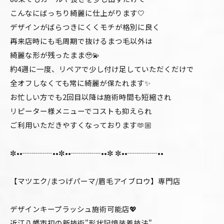
こんなにばっちり綺麗に仕上がります🤍
デザインがばらつきにくくモチが格別に良く
再来店時にも毛周期で抜けるまつ毛以外は
綺麗な形が残ったまま🥹💫
約4週に一度、リペアで少し付け足していただくだけで
全オフしなくても常に綺麗が保たれます✨
お忙しい方でも2回目以降は施術時間も短縮され
リピーター様メニューでコストも抑えられ
ご利用いただきやすくなっております🫶🏼
✼••┈┈┈┈••✼••┈┈┈┈••✼ ✼••┈┈┈┈••
【マツエク/まつげパーマ/眉毛アイブロウ】専門店
デザインキープラッシュ施術可能店💖
近江八幡市初の新技術"形状記憶装着技法"