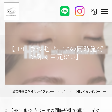
【HBL×まつ毛パーマの同時施術
で輝く目元に✨】
滋賀県近江八幡のアイラッシュサロンならMoa eyelash/eyebrow
ブログ
【HBL×まつ毛パーマの同時施術で輝く目元に✨】
【HBL×まつ毛パーマの同時施術で輝く目元に