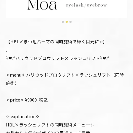
【HBL×まつ毛パーマの同時施術で輝く目元に✨】
.
𓆩❤︎𓆪 ハリウッドブロウリフト×ラッシュリフト𓆩❤︎𓆪
✧menu✧ ハリウッドブロウリフト×ラッシュリフト（同時
施術）
✧price✧ ¥9000−税込
✧ explanation✧
HBL×ラッシュリフトの同時施術メニュー✨
女性から人気なデザインの平行アーチ眉♥️