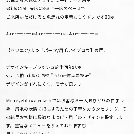
最初の4.5回程度は4週に一度のペースで
ご来店いただけると毛流れの定着もしやすいです🙆‍♀️💫
✼••┈┈┈┈••✼••┈┈┈┈••✼ ✼••┈┈┈┈••
【マツエク/まつげパーマ/眉毛アイブロウ】専門店
デザインキープラッシュ施術可能店💖
近江八幡市初の新技術"形状記憶装着技法"
デザインが崩れにくく、モチが良い♪
Moa eyeblow/eyelash ではお客様お一人おひとりの自まつ
毛・眉毛の状態を把握するための丁寧なカウンセリング、そ
の結果お客様に最適なまつげ・眉毛のデザインを提案しま
す。豊富なメニューを揃えております◎
是非ご来店ください☆