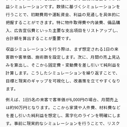
益シミュレーションです。数値に基づくシミュレーションを
行うことで、初期費用や運転資金、利益の見通しを具体的に
把握することができます。特に物件取得費や内装費、備品購
入、広告宣伝費といった主要な支出項目をリストアップし、
合計額を算出することが重要です。
収益シミュレーションを行う際は、まず想定される1日の来
客数や客単価、施術数を設定します。次に、月間の売上見込
みを算出し、そこから固定費・変動費を差し引いて純利益を
計算します。こうしたシミュレーションを繰り返すことで、
目標と現実のギャップを可視化し、改善策を立てやすくなり
ます。
例えば、1日5名の来客で客単価が6,000円の場合、月間売上
は約90万円となります。ここから家賃や人件費、材料費など
を差し引いた純利益を想定し、黒字化のラインを明確にしま
す。事前に現実的なシミュレーションを行うことで、リスク