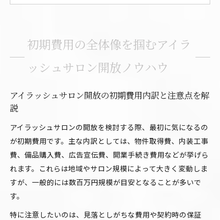
の費用管理法
物件取得から準備までのアイラッシュサロン資
金計画
初期費用の全体像を掴むアイラ
広告費や運転資金を見落とさないアイラッシュ
サロン開業術
ッシュサロン開放ノウハウ
アイラッシュサロンの費用比較で最適な開放ス
タイルを選ぶ
アイラッシュサロン開放の初期費用内訳と注意点を解
説
自宅アイラッシュサロン開設を考える人への現実的
資金計画
アイラッシュサロンの開放を検討する際、最初に気になるの
自宅アイラッシュサロン開放で抑えたい初期費
が初期費用です。主な内訳としては、物件取得費、内装工事
用のポイント
費、備品購入費、広告宣伝費、開業手続き費用などが挙げら
れます。これらは地域やサロン規模によって大きく変動しま
アイラッシュサロン開業で無理なく進める資金
すが、一般的には数百万円規模が目安となることが多いで
準備の方法
す。
少額資金で自宅アイラッシュサロンを始める実
践ノウハウ
特に注意したいのは、見落としがちな費用や契約時の保証