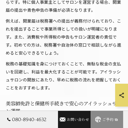
らです。特に個人事業主としてサロンを運営する場合、開業
届の提出や青色申告の準備が必須となります。
例えば、開業届は税務署への提出が義務付けられており、こ
れを提出することで事業所得としての扱いが明確になりま
す。また、消費税や所得税の申告もサロン運営者の責任で
す。初めての方は、税務署や自治体の窓口で相談しながら進
めると安心できるでしょう。
税務の基礎知識を身につけておくことで、無駄な税金の支払
いを回避し、利益を最大化することが可能です。アイラッシ
ュサロンの開放にあたり、早めに税務の流れを把握しておく
ことをおすすめします。
美容師免許と保健所手続きで安心のアイラッシュサロ
ン運営
080-8940-4632
お問い合わせ
ご予約
アイラッシュサロンを開放する際には、美容師免許の取得と