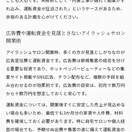
ことも大切です。失敗例として「内装工事が遅れて開業がず
サービス差別化で選ばれるアイラッシュサロン
れ込み、運転資金が圧迫された」というケースがあるため、
作り
余裕のある計画を心がけてください。
安定利益のためのアイラッシュサロン経営チェ
広告費や運転資金を見落とさないアイラッシュサロン
ックリスト
開業術
アイラッシュサロン開業時、多くの方が見落としがちなのが
広告宣伝費と運転資金です。広告費は新規集客の成否を分け
る重要な投資であり、ホットペッパービューティーなどの集
客サイト掲載やSNS広告、チラシ配布など、複数の手段を組
み合わせるのが効果的です。広告費の目安は、初月で数万円
から十数万円を想定しておくと安心です。
運転資金については、開業後すぐに安定した売上が見込めな
い場合も多いため、最低でも3か月分の家賃や人件費、材料
費を確保しておく必要があります。特に自宅サロンや個人経
営の場合でも、予期せぬ出費や集客の波に備えて運転資金の