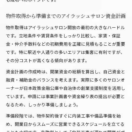
ュサロン運営
青色申告・開業届の重要性とアイラッシュサロ
物件取得から準備までのアイラッシュサロン資金計画
ン実務
物件取得はアイラッシュサロン開放の最初の大きなハードル
業務委託や面貸しとの違いを知るアイラッシュ
です。立地条件や賃貸条件をしっかり比較し、家賃・保証
サロン開放
金・仲介手数料などの初期費用を正確に見積もることが重要
確定申告で損をしないアイラッシュサロン運営
です。特に駅近や人通りの多いエリアは集客に有利ですが、
ポイント
その分コストが高くなる傾向があります。
初めてのアイラッシュサロン運営で利益を安定化す
資金計画の作成時は、開業資金の総額を算出し、自己資金と
るコツ
融資・補助金のバランスを考えます。実際に多くのサロンオ
集客とリピーター獲得で安定するアイラッシュ
ーナーが日本政策金融公庫や自治体の創業支援制度を活用し
サロン運営法
ています。申請には事業計画書や資金繰り表の提出が必要と
なるため、しっかり準備しましょう。
アイラッシュサロンの売上アップに役立つ実践
的ノウハウ
準備段階では、物件契約後すぐに内装工事や備品準備を始
コスト削減と効率化で利益を守るアイラッシュ
め、開業日からスムーズに営業できるスケジュールを立てる
サロン開放