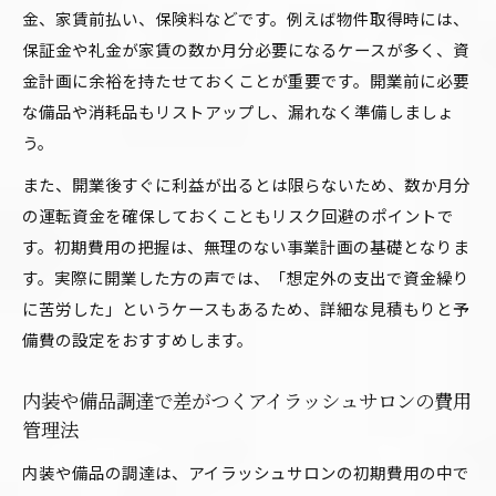
自宅サロン開放時の必要資金とアイラッシュサ
金、家賃前払い、保険料などです。例えば物件取得時には、
ロン運営術
保証金や礼金が家賃の数か月分必要になるケースが多く、資
金計画に余裕を持たせておくことが重要です。開業前に必要
自己資金と融資のバランスで叶えるアイラッシ
な備品や消耗品もリストアップし、漏れなく準備しましょ
ュサロン開業
う。
利益重視で選ぶアイラッシュサロン開放のステップ
また、開業後すぐに利益が出るとは限らないため、数か月分
利益を最大化するアイラッシュサロン開放の手
の運転資金を確保しておくこともリスク回避のポイントで
順と考え方
す。初期費用の把握は、無理のない事業計画の基礎となりま
初期費用と利益率を比較するアイラッシュサロ
す。実際に開業した方の声では、「想定外の支出で資金繰り
ン開放事例
に苦労した」というケースもあるため、詳細な見積もりと予
客単価アップを目指すアイラッシュサロンの施
備費の設定をおすすめします。
策とは
施術人数と集客戦略で変わるアイラッシュサロ
内装や備品調達で差がつくアイラッシュサロンの費用
ンの利益構造
管理法
物販収益を活かしたアイラッシュサロン開放の
内装や備品の調達は、アイラッシュサロンの初期費用の中で
ポイント