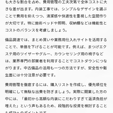
も大きな割合を占め、費用管理の工夫次第で全体コストに大
数字で判断するための収益シミュレーション実践法
きな差が出ます。内装工事では、シンプルなデザインを選ぶ
アイラッシュサロン収益シミュレーションの基
ことで費用を抑えつつ、清潔感や快適性を重視した空間作り
本ステップ
が大切です。特に施術ベッドや照明、収納棚などは機能性と
実際の数字で見直すアイラッシュサロン利益予
コストのバランスを考慮しましょう。
測法
備品調達では、まとめ買いや業務用仕入れサイトを活用する
月商や年収を計算するアイラッシュサロンの実
ことで、単価を下げることが可能です。例えば、まつげエク
践例
ステ用のツイザーやグルー、カウンセリング用の椅子など
客単価・施術数で考えるアイラッシュサロンの
は、業界専門の卸業者を利用することでコストダウンにつな
収益構築法
がります。中古備品の活用も一つの方法ですが、安全性や衛
固定費・集客コストを考慮したリアルな利益計
生面には十分注意が必要です。
算
費用管理を徹底するには、購入リストを作成し、優先順位を
サロン開放後の税務や届出漏れを防ぐポイント
明確にして無駄な出費を防ぎましょう。実際に開業した方の
アイラッシュサロン開放後の税務と届出の基礎
中には、「最初から高額な内装にこだわりすぎて返済負担が
知識
増えた」という声もあるため、段階的な投資を検討すること
美容師免許と保健所手続きで安心のアイラッシ
も成功へのポイントです。